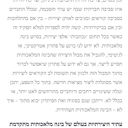
זמן מסוים, צריכה להיות התכתבות ביניהן, וצריכה להיות
איזו סביבה חברתית שבה יש ערך והסכמה, שכלל החברים
בסביבה קוראים ומגיבים לאותן יצירות – בין אם בהתלהבות
ובין אם בביקורתיות. קשה יהיה לספרות למלא תפקיד זה
כאשר בכל תחום ״נכתבות״ אלפי יצירות, בסיוע בינה
מלאכותית. לא ידוע לנו כרגע על פתרון אטרקטיבי, או
לגיטימי, להגביל את מבול היצירה שהבינה המלאכותית
תסייע לייצר, אך גם לא ידוע על פתרון שיאפשר לברור
מתוך המבול הזה ולכוון את תשומת לב הקוראים ליצירות
אשר מסוגלות ליצור מציאות חדשה. בתוך כל השפע, יתכן
ונגלה ששינויים רחבים ורוחביים מתרחשים לאט יותר, או
בכלל לא. וייתכן שגם בסוגיה זאת הפיתרון יבוא מתוך – איך
לא – הבינה המלאכותית העתידית.
עתיד היצירתיות בעולם של בינה מלאכותית מתקדמת