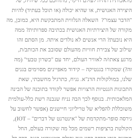
מלאכותית תהיה לעולם חיקוי, מתוחכם ככל שיהיה, של
היצירה האנושית, או שהיא יכולה (או תוכל בעתיד) להיות
"הדבר עצמו"? השאלה הנלווית המתבקשת היא, כמובן, מה
מקורה של היצירתיות האנושית בכתיבה ספרותית? ממה
היא נובעת? הרי אנשים לא נולדים איתה. מן הסתם זהו
שילוב של צבירת חוויות מהעולם שסובב את הכותב/ת,
מרגע צאתו/ה לאוויר העולם, יחד עם "כשרון טבעי" (מה
זה?) שמקורו בגנטיקה – קידוד מאפיינים מסוימים בגנים
שלנו, במולקולות הדנ"א. נניח, כתרגיל מחשבתי, שאת
התכונות הגנטיות הרצויות אפשר לקודד בתוכנה של הבינה
המלאכותית. בנוסף לכך הבה נניח שנבנה רשת כלל-עולמית
משוכללת להפליא של טריליוני חיישנים (אפשר לחשוב על
גירסה סופר-מתקדמת של "אינטרנט של דברים" – IOT),
הקולטת ברציפות רשמים מכל מה שקורה בעולם, החל