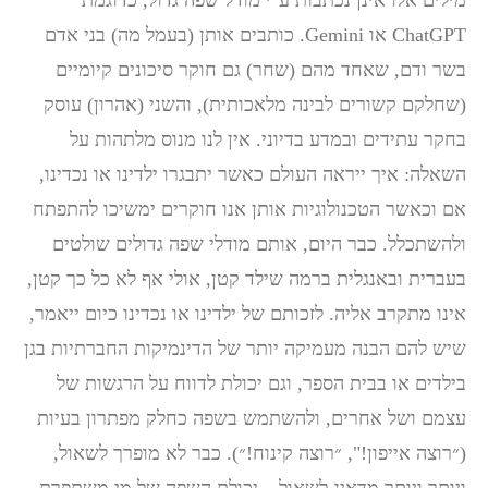
מילים אלו אינן נכתבות ע״י מודל שפה גדול, כדוגמת
ChatGPT או Gemini. כותבים אותן (בעמל מה) בני אדם
בשר ודם, שאחד מהם (שחר) גם חוקר סיכונים קיומיים
(שחלקם קשורים לבינה מלאכותית), והשני (אהרון) עוסק
בחקר עתידים ובמדע בדיוני. אין לנו מנוס מלתהות על
השאלה: איך ייראה העולם כאשר יתבגרו ילדינו או נכדינו,
אם וכאשר הטכנולוגיות אותן אנו חוקרים ימשיכו להתפתח
ולהשתכלל. כבר היום, אותם מודלי שפה גדולים שולטים
בעברית ובאנגלית ברמה שילד קטן, אולי אף לא כל כך קטן,
אינו מתקרב אליה. לזכותם של ילדינו או נכדינו כיום ייאמר,
שיש להם הבנה מעמיקה יותר של הדינמיקות החברתיות בגן
בילדים או בבית הספר, וגם יכולת לדווח על הרגשות של
עצמם ושל אחרים, ולהשתמש בשפה כחלק מפתרון בעיות
(״רוצה אייפון!", ״רוצה קינוח!״). כבר לא מופרך לשאול,