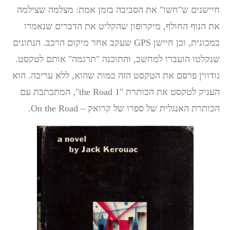
חיישנים ש"חשו" את הסביבה בזמן אמת: מצלמה שצילמה
את הנוף החולף, מיקרופון שהקליט את הדברים שנאמרו
במכונית, וכן חיישן GPS שעקב אחר מיקום הרכב. הנתונים
שנקלטו הועברו למחשב, והתוכנה "תרגמה" אותם לטקסט.
גודווין פרסם את הטקסט הזה כמות שהוא, ללא עריכה. הוא
העניק לטקסט את הכותרת "1 the Road", המתכתבת עם
הכותרת האנגלית של ספרו של קרואק – On the Road.