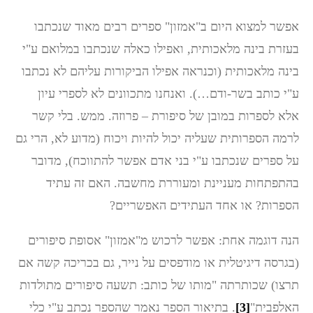
אפשר למצוא היום ב"אמזון" ספרים רבים מאוד שנכתבו
בעזרת בינה מלאכותית, ואפילו כאלה שנכתבו במלואם ע"י
בינה מלאכותית (וכנראה אפילו הביקורות עליהם לא נכתבו
ע"י כותב בשר-ודם…). ואנחנו מתכוונים לא לספרי עיון
אלא לספרות במובן של סיפורת – פרוזה. ממש. בלי קשר
לרמה הספרותית שעליה יכול להיות ויכוח (מדוע לא, הרי גם
על ספרים שנכתבו ע"י בני אדם אפשר להתווכח), מדובר
בהתפתחות מעניינת ומעוררת מחשבה. האם זה עתיד
הספרות? או אחד העתידים האפשריים?
הנה דוגמה אחת: אפשר לרכוש מ"אמזון" אסופת סיפורים
(בגרסה דיגיטלית או מודפסים על נייר, גם בכריכה קשה אם
תרצו) שכותרתה "מותו של כותב: תשעה סיפורים מתולדות
האלפבית"
[3]
. בתיאור הספר נאמר שהספר נכתב ע"י כלי