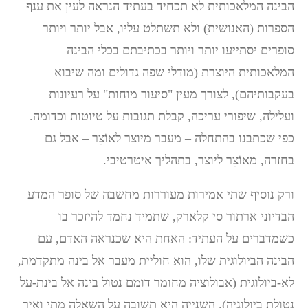
הבינה המלאכותית לא תכחיד בעתיד הנראה לעין את ענף
הספרות (האנושית) ולא תשתלט עליו, אבל יותר ויותר
סופרים יסתייעו יותר ויותר בכתיבתם בכלי הבינה
המלאכותית היוצרת (מודלי שפה גדולים ומה שיבוא
בעקבותיהם), לצורך מעין "סיעור מוחות" על רעיונות
ועלילה, שיפורי עריכה, קבלת תגובות על טיוטות וכדומה.
כפי שכתבנו בהתחלה – מעבר מיוצר לאוֹצֵר – אבל גם
בחזרה, מאוֹצֵר ליוצר, בתהליך איטרטיבי.
ורק נוסיף שתי אמירות מעוררות מחשבה של סופר המדע
הבדיוני ארתור סי קלארק, שתמיד נחמד להיזכר בו
כשמדברים על העתיד: האחת היא שכנראה האדם, עם
הבינה הביולוגית שלו, הוא חוליית מעבר אל בינה מתקדמת,
לא-ביולוגית (אבולוציה מחומר דומם נטול בינה אל בינת-על
נטולת ביולוגיה). השנייה היא תשובה על השאלה מתי ואיך