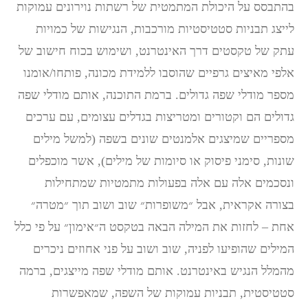
בהתבסס על היכולת המתמטית של רשתות נוירונים עמוקות
לייצג תבניות סטטיסטיות מורכבות, הנגישות של כמויות
עתק של טקסטים דרך האינטרנט, ושימוש בכוח חישוב של
אלפי מאיצים גרפיים שהוסבו ללמידת מכונה, פותחו/אומנו
מספר מודלי שפה גדולים. ברמת התוכנה, אותם מודלי שפה
גדולים הם וקטורים ומטריצות בגדלים עצומים, עם ערכים
מספריים שמיצגים אלמנטים שונים בשפה (למשל מילים
שונות, סימני פיסוק או סיומות של מילים), אשר מוכפלים
ונסכמים אלה עם אלה בפעולות מתמטיות שמתחילות
בצורה אקראית, אבל ״משופרות״ שוב ושוב תוך ״מטרה״
אחת – לחזות את המילה הבאה בטקסט ה״אימון״ על פי כלל
המילים שהופיעו לפניה, שוב ושוב על פני אחוזים ניכרים
מהמלל הנגיש באינטרנט. אותם מודלי שפה מייצגים, ברמה
סטטיסטית, תבניות עמוקות של השפה, שמאפשרות