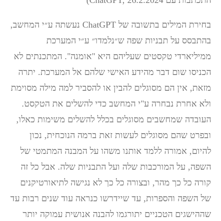
התכתבות עם ChatGPT, 26.2.2024)
בחירת המילים בתשובה של ChatGPT נעשתה ע״י המחשב,
בהתבסס על תבניות שפה ש״נלמדו״ ע״י המערכת
ממיליארדי טקסטים שעליהם היא "אומנה". המתכנתים לא
הכניסו שום דבר מהידע האישי שלהם אל המערכת. יתרה
מזאת, אין הם מסוגלים להבין או להסביר למה מילה מסוימת
ולא אחרת נבחרה ע"י המחשב כדי להשלים את הטקסט.
העובדה שמחשבים מסוגלים בכלל להשלים משימות כאלו,
ובפרט שהם מסוגלים לעשות זאת ברמה הנוכחית, נכון
להיום, אמורה ללמד אותנו משהו על המבנה המתמטי של
השפה, על המורכבות שלה ועל התבניות שלה. אבל כל זה
קורה כל כך מהר, ובצורה כל כך לא נגישה לתיאורטיקנים
של השפה והספרות, עד שיידרשו כנראה עוד שנים רבות עד
שההישגים הטכניים יתורגמו להבנה אנושית עמוקה יותר