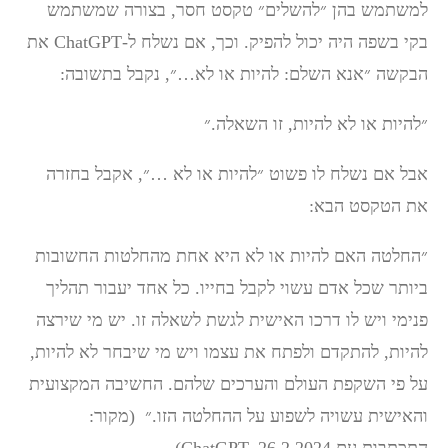
למשתמש בהן ״להשלים״ טקסט חסר, בצורה שמשתמש
בקי בשפה היה יכול להפיק. וכך, אם נשלח ל-ChatGPT את
הבקשה ״אנא השלם: להיות או לא…״, נקבל בתשובה:
״להיות או לא להיות, זו השאלה.״
אבל אם נשלח לו פשוט ״להיות או לא …״, אקבל בחזרה
את הטקסט הבא:
״החלטה האם להיות או לא היא אחת מהחלטות החשובות
ביותר שכל אדם עשוי לקבל בחייו. כל אחד יעבור תהליך
פנימי ויש לו דרכו האישית לגשת לשאלה זו. יש מי שירצה
להיות, להתקדם ולפתח את עצמו ויש מי שיבחר לא להיות,
על פי השקפת העולם והערכים שלהם. החשיבה המקצועית
והאישית עשויה לשפוע על ההחלטה הזו.״ (מקור: