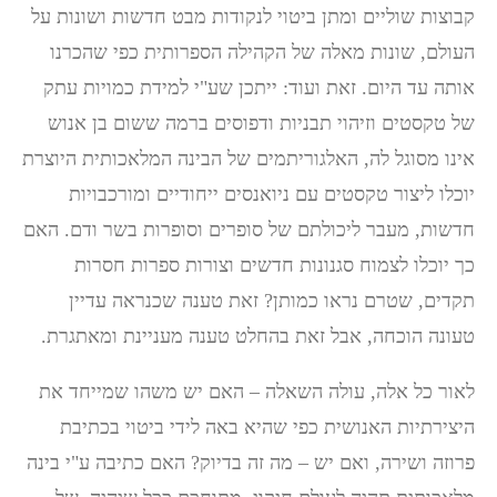
קבוצות שוליים ומתן ביטוי לנקודות מבט חדשות ושונות על
העולם, שונות מאלה של הקהילה הספרותית כפי שהכרנו
אותה עד היום. זאת ועוד: ייתכן שע"י למידת כמויות עתק
של טקסטים וזיהוי תבניות ודפוסים ברמה ששום בן אנוש
אינו מסוגל לה, האלגוריתמים של הבינה המלאכותית היוצרת
יוכלו ליצור טקסטים עם ניואנסים ייחודיים ומורכבויות
חדשות, מעבר ליכולתם של סופרים וסופרות בשר ודם. האם
כך יוכלו לצמוח סגנונות חדשים וצורות ספרות חסרות
תקדים, שטרם נראו כמותן? זאת טענה שכנראה עדיין
טעונה הוכחה, אבל זאת בהחלט טענה מעניינת ומאתגרת.
לאור כל אלה, עולה השאלה – האם יש משהו שמייחד את
היצירתיות האנושית כפי שהיא באה לידי ביטוי בכתיבת
פרוזה ושירה, ואם יש – מה זה בדיוק? האם כתיבה ע"י בינה