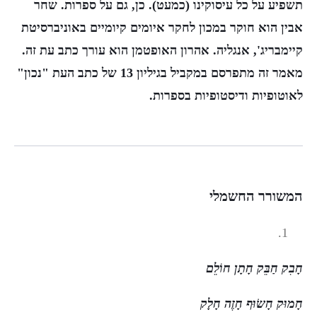
תשפיע על כל עיסוקינו (כמעט). כן, גם על ספרות.
שחר
אבין הוא חוקר במכון לחקר איומים קיומיים באוניברסיטת
קיימבריג', אנגליה. אהרון האופטמן הוא עורך כתב עת זה.
מאמר זה מתפרסם במקביל בגיליון 13 של כתב העת "נכון"
לאוטופיות ודיסטופיות בספרות.
המשורר החשמלי
חָבִק חַבֵּק חָתָן חוֹלֵם
חָמוּק חָשׂוּף חָזֶה חָלָק