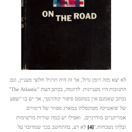
לא יצא מזה רומן גדול, אך זה היה תרגיל חלוצי מעניין, וגם
התגובות היו מעניינות. לדוגמה, בכתב העת "The Atlantic"
נכתב שאמנם אין בטקסט סיפור קוהרנטי, אך יש בו "שפע
של 'פואטיקה מפוקסלת' במארג מפוזר של דימויים
אמריקניים מודרניים, ואפילו יש כמה שורות מרשימות
ובלתי נשכחות."
[4]
לא רע, בהתחשב בכך שמדובר על