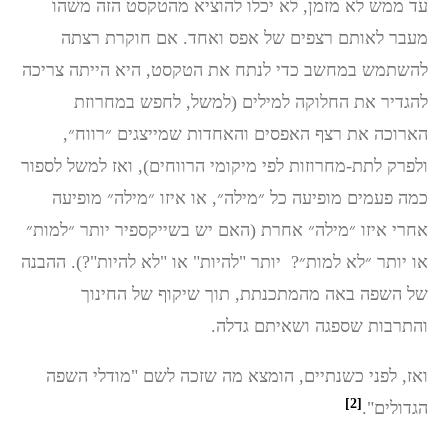
עד ממש לא מזמן, לא יכלו להוציא מהטקסט הזה משהו
מעבר לאותם רצפים של אפס ואחד. אם חוקרת רצתה
להשתמש במחשב כדי לנתח את הטקסט, היא הייתה צריכה
להגדיר את החלוקה למילים (למשל, לחפש במחרוזת
הארוכה את רצף האפסים והאחדות שמייצגים ״רווח״,
ולפרק לתת-מחרוזות לפי מיקומי הרווחים), ואז למשל לספור
כמה פעמים מופיעה כל ״מילה״, או איזו ״מילה״ מופיעה
אחרי איזו ״מילה״ אחרת (האם יש בשייקספיר יותר ״למות״
או יותר ״לא למות״? יותר "להיות" או "לא להיות"?). ההבנה
של השפה באה מהמתכנתת, תוך שיקוף של החינוך
והתרבות שספגה ושאיתם גדלה.
ואז, לפני כשנתיים, הומצא מה שזכה לשם "מודלי השפה
[2]
הגדולים".