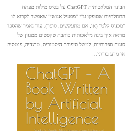
הבינה המלאכותית ChatGPT על בסיס מילות מפתח
התחלתיות שסופקו ע"י "מפעיל אנושי" שאפשר לקרוא לו
"מכניס קלט" (או, אם מתעקשים, סופר). עוד נאמר שהספר
מראה איך בינה מלאכותית כותבת טקסטים ממגוון של
סוגות ספרותיות, למשל סיפורת היסטורית, טרגדיה, פנטסיה
או מדע בדיוני…