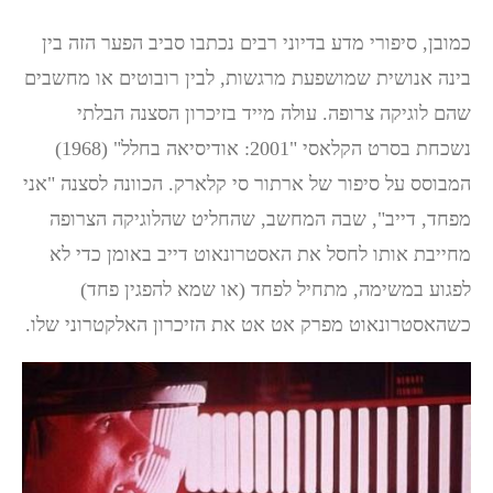
כמובן, סיפורי מדע בדיוני רבים נכתבו סביב הפער הזה בין
בינה אנושית שמושפעת מרגשות, לבין רובוטים או מחשבים
שהם לוגיקה צרופה. עולה מייד בזיכרון הסצנה הבלתי
נשכחת בסרט הקלאסי "2001: אודיסיאה בחלל" (1968)
המבוסס על סיפור של ארתור סי קלארק. הכוונה לסצנה "אני
מפחד, דייב", שבה המחשב, שהחליט שהלוגיקה הצרופה
מחייבת אותו לחסל את האסטרונאוט דייב באומן כדי לא
לפגוע במשימה, מתחיל לפחד (או שמא להפגין פחד)
כשהאסטרונאוט מפרק אט אט את הזיכרון האלקטרוני שלו.