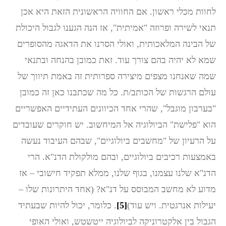
לחוות מכלי ראשון. אם החוויה הראשונית הזאת היא אכן
תנאי לשירה ופרוזה "אמיתית", אז הנה הגענו לגבול היכולת
של הבינה המלאכותית, ואולי הסרנו את הדאגה מהסופרים
שמא לא יהיה בהם צורך עוד. זאת כמובן בהנחה ובתנאי
שמה שאנחנו מצפים מיצירה ספרותית זה באמת תיווך של
עולם הרגשות של הכותב/ת. כל מה שכתבנו כאן זה כמובן
"בערבון מוגבל", שהרי אחד הכיוונים העתידיים האפשריים
הוא "פלישת" הביולוגיה אל המיחשוב. יש חוקרים שעובדים
על הרעיון של "מחשבים ביולוגיים", שבהם העיבוד נעשה
באמצעות רכיבים ביולוגיים, ובהם מולקולת הדנ"א. הרי
הדנ"א שלנו עצמנו, בגוף שלנו, ממלא תפקיד חישובי – אז
מדוע לא מחשב המבוסס על דנ"א? (אחד היתרונות שלו –
יעילות אנרגטית. ויש עוד)
[5]
. כלומר, יכול להיות שבעתיד
הגבול בין אלקטרוניקה לביולוגיה ייטשטש, ואולי האופי