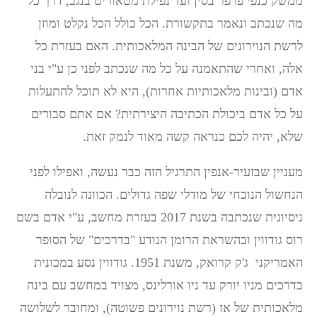
ממשק כנפי פרפר בסין ועד נפילת מטאוריט בנגב, דרך כל
מה שנכתב ונאמר בתקשורת. הכל כולל הכל נקלט ומוזן
לרשת הנוירונים של הבינה המלאכותית. האם בעזרת כל
אלה, ואחרי שהתאמנה על כל מה שנכתב לפני כן ע"י בני
אדם (ובינות מלאכותיות אחרות), היא לא תוכל להתעלות
על כל אדם ביכולת הכתיבה היצירתית? אם אתם סבורים
שלא, יהיה לכם כנראה קשה מאוד לנמק זאת.
מעניין שבזעיר-אנפין התרגיל הזה כבר נעשה, ואפילו לפני
הנחשול הנוכחי של מודלי שפה גדולים. הכוונה לנובלה
ניסיונית שנכתבה בשנת 2017 בעזרת מחשב, ע"י אדם בשם
רוס גודווין ובהשראת הרומן הנודע "בדרכים" של הסופר
האמריקני ג'ק קרואק, משנת 1951. גודווין נסע במכונית
בדרכים מניו יורק עד ניו אורלינס, מצויד במחשב עם בינה
מלאכותית של אז (רשת נוירונים פשוטה), ומחובר לשלושה