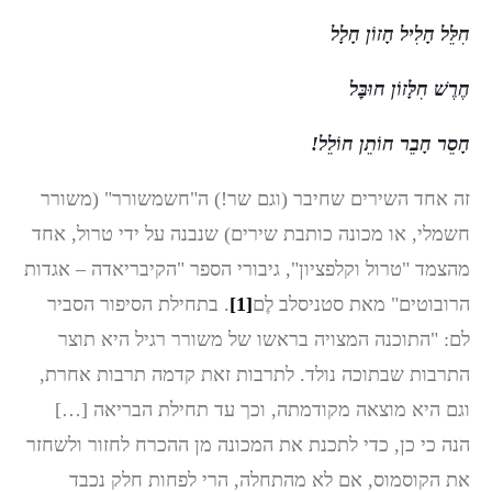
חִלֵּל חָלִיל חָזוֹן חָלָל
חֶרֶשׁ חִלָּזוֹן חוּבׇּל
חָסֵר חָבֵר חוֹתֵן חוֹלֵל!
זה אחד השירים שחיבר (וגם שר!) ה"חשמשורר" (משורר
חשמלי, או מכונה כותבת שירים) שנבנה על ידי טרול, אחד
מהצמד "טרול וקלפציון", גיבורי הספר "הקיבריאדה – אגדות
הרובוטים" מאת סטניסלב לֶם
[1]
. בתחילת הסיפור הסביר
לם: "התוכנה המצויה בראשו של משורר רגיל היא תוצר
התרבות שבתוכה נולד. לתרבות זאת קדמה תרבות אחרת,
וגם היא מוצאה מקודמתה, וכך עד תחילת הבריאה […]
הנה כי כן, כדי לתכנת את המכונה מן ההכרח לחזור ולשחזר
את הקוסמוס, אם לא מהתחלה, הרי לפחות חלק נכבד