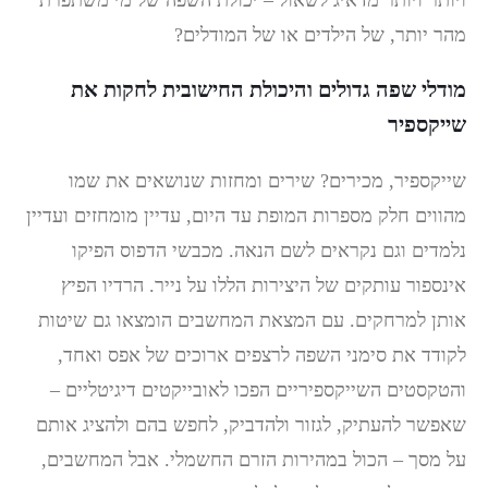
ויותר ויותר מדאיג לשאול – יכולת השפה של מי משתפרת
מהר יותר, של הילדים או של המודלים?
מודלי שפה גדולים והיכולת החישובית לחקות את
שייקספיר
שייקספיר, מכירים? שירים ומחזות שנושאים את שמו
מהווים חלק מספרות המופת עד היום, עדיין מומחזים ועדיין
נלמדים וגם נקראים לשם הנאה. מכבשי הדפוס הפיקו
אינספור עותקים של היצירות הללו על נייר. הרדיו הפיץ
אותן למרחקים. עם המצאת המחשבים הומצאו גם שיטות
לקודד את סימני השפה לרצפים ארוכים של אפס ואחד,
והטקסטים השייקספיריים הפכו לאובייקטים דיגיטליים –
שאפשר להעתיק, לגזור ולהדביק, לחפש בהם ולהציג אותם
על מסך – הכול במהירות הזרם החשמלי. אבל המחשבים,