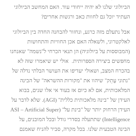
הביולוגי שלנו לא יהיה ייחודי עוד. האם המחשב הביולוגי
העתיד יוכל גם לחוות כאב ורגשות אחרים?
אבל נתעלם מזה כרגע, ונחזור להבחנה החדה בין הביולוגי
לאלקטרוני, ולשאלה האם אכן החוויות והתחושות
(המבוססות על ביולוגיה) הן תנאי הכרחי ל"נשמה" שאנחנו
מחפשים ביצירה הספרותית. אולי יש שיאמרו שזה לא
בהכרח המצב, ושאולי יעדיפו את העושר הבלתי נדלה של
"נתוני עָתֵק" שיהוו את "מקורות ההשראה" של הבינה
המלאכותית, אם לא כיום אז בעוד אי אלו שנים, בבוא
העידן של "בינה מלאכותית כללית" (AGI). שלא לדבר על
העידן הרחוק יותר של "בינת על" (ASI – Artificial Super
Intelligence) שתתעלה בסדרי גודל ובכל המובנים, על
הבינה הטבעית שלנו. בכל מקרה, סביר להניח שאמנם