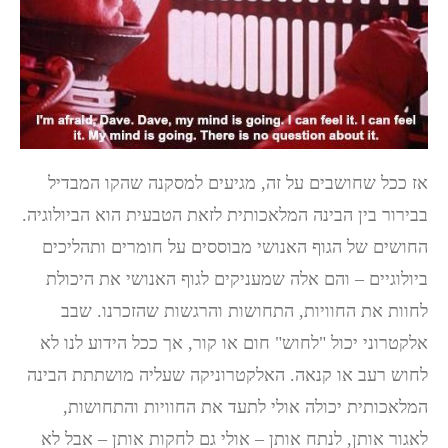
אז ככל שחושבים על זה, מגיעים למסקנה שהקו המבדיל
בבירור בין הבינה המלאכותית לזאת הטבעית הוא הביולוגיה.
החושים של הגוף האנושי מבוססים על חומרים ותהליכים
ביולוגיים – והם אלה שמעניקים לגוף האנושי את היכולת
לחוות את החוויות, התחושות והרגשות שהזכרנו. שבב
אלקטרוני יכול "לחוש" חום או קור, אך ככל הידוע לנו לא
לחוש רעב או קנאה. האלקטרוניקה שעליה מושתתת הבינה
המלאכותית יכולה אולי לתעד את החוויות והתחושות,
לאגור אותן, לנתח אותן – אולי גם לחקות אותן – אבל לא