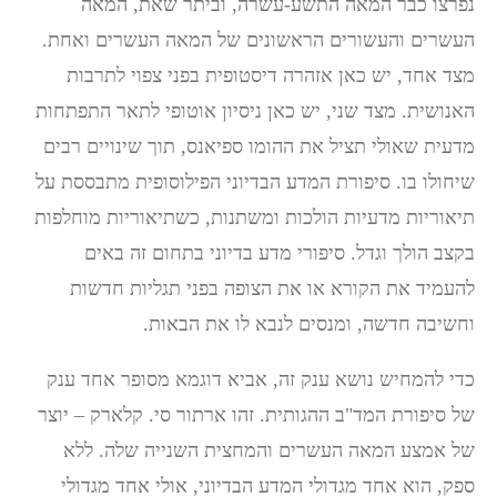
נפרצו כבר המאה התשע-עשרה, וביתר שאת, המאה
העשרים והעשורים הראשונים של המאה העשרים ואחת.
מצד אחד, יש כאן אזהרה דיסטופית בפני צפוי לתרבות
האנושית. מצד שני, יש כאן ניסיון אוטופי לתאר התפתחות
מדעית שאולי תציל את ההומו ספיאנס, תוך שינויים רבים
שיחולו בו. סיפורת המדע הבדיוני הפילוסופית מתבססת על
תיאוריות מדעיות הולכות ומשתנות, כשתיאוריות מוחלפות
בקצב הולך וגדל. סיפורי מדע בדיוני בתחום זה באים
להעמיד את הקורא או את הצופה בפני תגליות חדשות
וחשיבה חדשה, ומנסים לנבא לו את הבאות.
כדי להמחיש נושא ענק זה, אביא דוגמא מסופר אחד ענק
של סיפורת המד"ב ההגותית. זהו ארתור סי. קלארק – יוצר
של אמצע המאה העשרים והמחצית השנייה שלה. ללא
ספק, הוא אחד מגדולי המדע הבדיוני, אולי אחד מגדולי