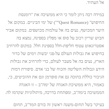
אל העתיד.
במידה רבה ניתן לומר כי היא ממשיכה את "רומנסת
החיפוש" (Quest Romance”") של ימי הביניים. במקום אל
היער המכושף, נעים בה אל עולמות מכושפים. במקום אביר
חבוש שריון רכוב על סוס או מפליג בספינה, נמצא בה
אסטרונאוט עטוף חליפת-חלל בספינת חלל. במקום להרחיב
בחיפוש את גבולות העולם על-פני יבשות וימים של כדור
הארץ, נעים בה אל מעבר לעולם, כדי להרחיב את גבולות
הידע וגבולות השליטה והכוח של בני אדם. סיפורת דמות
הגיבור כוללת בתוכה גם את סופרמן וגם את ההוביטים, כי,
כאמור, היא ממשיכת האגדה של ימה"ב – זו האגדה
הממשיכה בימה"ב, ומפתחת בדרכה, מיתולוגיות שקדמו לה.
בעיקר בשל תחום-משנה ראשון זה בזרם המד"ב, תחום