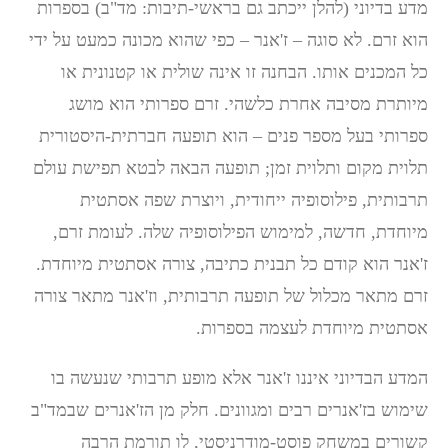
מדע בדיוני (להלן ייכתב גם בראשי-תיבות: מד"ב) בספרות
הוא זרם. לא סוגה – ז'אנר – כפי שהוא מכונה כמעט על ידי
כל המכנים אותו. הבחנה זו אינה שולית או קטנונית או
מיותרת מסיבה אחרת כלשהי. זרם ספרותי הוא מושג
ספרותי בעל מספר פנים – הוא תופעה חברתית-היסטורית
תלוית מקום ותלוית זמן; תופעה הבאה לבטא תפישת עולם
תרבותית, פילוסופיה ייחודית, ויוצרת שפה אסתטית
מיוחדת, חדשה, למימוש הפילוסופיה שלה. לעומת זרם,
ז'אנר הוא קודם כל תבנית כתיבה, צורה אסתטית מיוחדת.
זרם מתאר מכלול של תופעה תרבותית, וז'אנר מתאר צורה
אסתטית מיוחדת לעצמה בספרות.
המדע הבדיוני איננו ז'אנר אלא מופע תרבותי שנעשה בו
שימוש בז'אנרים רבים ומגוונים. חלק מן הז'אנרים שבמד"ב
קשורים במשחק פוסט-מודרניסטי, לו תורמת הרבה