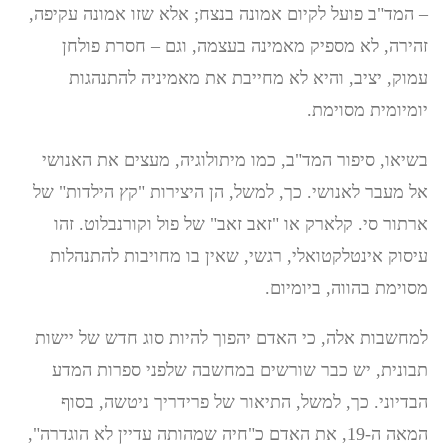
– המד"ב פועל לקיום אמונה בנצח; אלא שזו אמונה עקיפה,
זהירה, לא מספיק מאמינה בעצמה, וגם – חסרת פולחן
עמוק, יציב, והיא לא מחייבת את מאמיניה להתנהגות
יומיומית מסוימת.
בשיאו, סיפור המד"ב, כמו מיתולוגיה, מעצים את האנושי
אל מעבר לאנושי. כך, למשל, הן היצירות "קץ הילדות" של
ארתור סי. קלארק או "זאב זאב" של פול וקורנבלוט. זהו
עיסוק אינטלקטואלי, רגשי, שאין בו מחויבות להתנהלות
מסוימת בהווה, ביומיום.
למחשבות אלה, כי האדם יהפוך להיות סוג חדש של יישות
תבונית, יש כבר שורשים במחשבה שלפני ספרות המדע
הבדיוני. כך, למשל, התיאור של פרידריך ניטשה, בסוף
המאה ה-19, את האדם כ"חיה שמהותה עדיין לא הוגדרה",