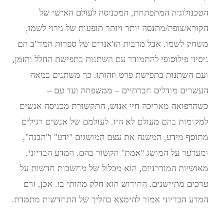
הטכנולוגיה המתפתחת, המכניסה לעולם האישי של
הקורא/צופה/מתנסה יותר ויותר תופעות של גירוי לשמו,
משחק לשמו. אבל מרבית הז'אנרים של ספרות המד"ב הם
ניסיון פילוסופי להתמודד עם השתנות בתפישת החלל והזמן,
ועם השתנות בתפישת פרט וזהותו. כך משתנים במאה
העשרים מודלים חברתיים – ממשפחה ועד עם –
כשהרפואה מאריכה חיי אנוש, התקשורת מכניסה אנשים
למקומות בהם מעולם לא היו. לעולמם של אנשים רגילים
מתוסף מידע, המשנה את עצם המושגים "ידע" ו"הבנה",
ומערער על המושג "אמת" הקשור בהם. המדע הבדיוני,
מאושיות המודרניזם, הוא מכלול של מחשבות חדשות על
ערכים מתיישנים. החידוש הוא חלק מהותי בו. אכן, זרם
המדע הבדיוני אמור להימצא בהליך של התחדשות מתמדת.