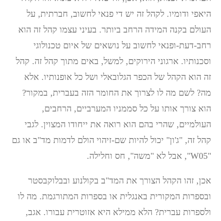
היאפי ודומיו. לקהל זה יש די פנאי לחשוב, חברתית, על
העולם בקנה המידה הרחב ביותר. בעיני עצמו קהל זה הוא
רחב-דעת-ופנאי לחשוב על נושאים של איום טכנולוגי
וסכנותיו. ארגוני הירוקים, למשל, באים מתוך קהל זה. קהל
זה הוא הקהל של הכפר הגלובאלי ושל כל אופנותיו. אלא
מה? לשם מה לו לצרוך את החומר הזה בעברית, במקור?
הוא צורך אותו על כל סממניו המערביים, הרחבים,
העולמיים, שהרי בהם הוא רואה את ייחודו המצוין. לגבי
קהל זה, "ג'ון" יכול להיות שם-זיהוי הולם לדמות מד"ב או גם
"W05", אבל לא "משה", חס וחלילה.
אכן, זהו הקהל הצורך את המד"ב בקולנוע ובבלוקבסטר
ובספרות המקורית באנגלית או בספרות המתורגמת. מה לו
ולספרות עברית? הלא ממילא היא אזוטרית עבורו. אגב,