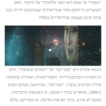
"באמת" או שמא הוא תוצר מלאכותי של מישהו. האם
השוטרים הרודפים אחר אנדרואידים שמבקשים לחיות כבני
אנוש אינם בעצמם אנדרואידים כאלה?
דוגמא אחרת היא "מטריקס" של "האחים וצ'אוסקי", הלא
הן האחיות הטרנסג'נדריות האמריקאיות, האחיות וצ'אוסקי.
סדרת הסרטים שיצרו, "מטריקס", שהראשון שבהם הופיע
ב-1999, מתארים עתיד דיסטופי, בו האנושות מתקיימת,
באופן לא מודע, בתוך מציאות מדומה, או מטריקס, עולם