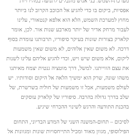
מערכת-השמש. בני אנוש מוגבלים לתנועה במהירויות
אפסיות, ביקום בו כדי להגיע אל הכוכב הקרוב לנו ביותר
מחוץ למערכת השמש, הלא הוא אלפא קנטאורי, עלינו
לעבור מרחק אדיר של יותר מארבע שנות אור. לכן, אומר
קלארק בצורות שונות בעיקר סיפוריו, תרבותנו עומדת בסוף
דרכה. לא משום שאין אלוהים, לא משום שאין משמעות
ליקום, אלא משום שיש ויש, וכדי להגיע אליהם עלינו לשנות
את עצם הווייתנו. למשל, דרך מוטציה גנטית יצמח מאיתנו
משהו שונה, שרק הוא ימשיך הלאה אל היקום וסודותיו. יש
לעולם משמעות, אבל זו משמעות של חוליה בשרשרת, של
שלב בדרך גדולה בהרבה. סיפוריו של קלארק עוסקים
בהכנת התודעה והרגש לשינוי ההכרחי שיגיע.
לסיכום – תחום-המשנה השני של המדע הבדיוני, התחום
הפילוסופי, מגוון מאוד ומכיל התייחסויות שונות ומגוונות אל