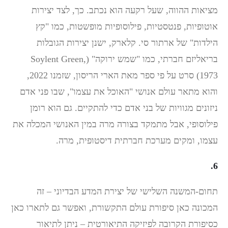
מציאות ההווה, שעל רקעה הוא נכתב. כך, לצד יצירות
אוטופיות, פנטסטיות, פילוסופיות מופשטות, כמו "קץ
הילדות" של ארתור סי. קלארק, ישנן יצירות הגובלות
בריאליזם חברתי, כמו "שמש ירוקה" (Soylent Green,
1973) סרט על פי ספר מאת הארי הריסון, שזמנו 2022,
והוא מתאר עולם אנושי "האוכל את עצמו", שבו פני אדם
ניזונים מגוויות של בני אדם כדי להתקיים. גם הוא רומן
פילוסופי, אבל מתמקד בצורה מרה במין האנושי המכלה את
עצמו, ומקים מערכת חברתית דיסטופית, מרה.
6.
תחום-המשנה השלישי של יצירת המדע הבדיוני – זה
המכונה כאן סיפורת עולם התקשורת, ואפשר גם לתארו כאן
כסיפורת הקרובה לפיזיקה התיאורטית – ניתן לתיאור