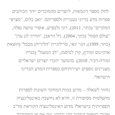
להלן מספר דוגמאות, ליוצרים מהמוכרים יותר הכותבים
ספרות מדע בדיוני בעברית ולספריהם: יואב בלום, "מצרפי
המקרים" (כתר, 2011), רוני גלבפיש, אופיר טושה גפלה,
"עולם הסוף" (כתר, 2004), גיל הראבן, "הדרך לגן עדן"
(כתר, 1999), הגר ינאי, טרילוגיית "הלווייתן מבבל" (הוצאת
אוקיינוס ומודן), קרן לנדסמן, "לב המעגל" (כנרת
זמורה-דביר, 2018). בהמשך יוזכרו יוצרים ישראליים
מעניינים נוספים ויצירותיהם בספרות המדע הבדיוני
הישראלי.
נחזור לשאלה – מדוע במות המחקר השונות לספרות
מתעלמות מסיפורת זו, והיא לא נחשבת באינטליגנציה
הספרותית בישראל? מדוע האינטליגנציה הקוראת מד"ב
מקורי בשפות המקור בהן נכתבו, וגם את זה המתורגם