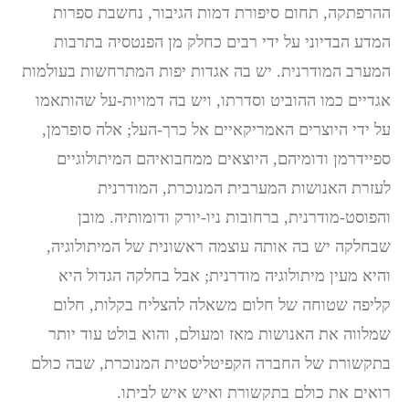
ההרפתקה, תחום סיפורת דמות הגיבור, נחשבת ספרות
המדע הבדיוני על ידי רבים כחלק מן הפנטסיה בתרבות
המערב המודרנית. יש בה אגדות יפות המתרחשות בעולמות
אגדיים כמו ההוביט וסדרתו, ויש בה דמויות-על שהותאמו
על ידי היוצרים האמריקאיים אל כרך-העל; אלה סופרמן,
ספיידרמן ודומיהם, היוצאים ממחבואיהם המיתולוגיים
לעזרת האנושות המערבית המנוכרת, המודרנית
והפוסט-מודרנית, ברחובות ניו-יורק ודומותיה. מובן
שבחלקה יש בה אותה עוצמה ראשונית של המיתולוגיה,
והיא מעין מיתולוגיה מודרנית; אבל בחלקה הגדול היא
קליפה שטוחה של חלום משאלה להצליח בקלות, חלום
שמלווה את האנושות מאז ומעולם, והוא בולט עוד יותר
בתקשורת של החברה הקפיטליסטית המנוכרת, שבה כולם
רואים את כולם בתקשורת ואיש איש לביתו.