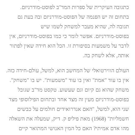
כתגובה העיקרית של ספרות המד"ב לפוסט-מודרניזם.
בתחום זה יש הפנמה של הפוסט-מודרניזם ובה בעת גם
תגובה לה, שהיא מעבר למשחק לשמו שיש
בפוסט-מודרניזם. אפשר לומר כי כמו בפוסט-מודרניזם, אין
לדבר על משמעות בסיפורת זו. הכל הוא חידה שאין לפתור
אותה, אלא לשחק בה.
העולם הווירטואלי של המחשב הוא, למשל, עולם-חידה כזה.
אין בו עוד "אמת" ואין בו עוד "משמעות". יש בו "משחק".
משחק שהוא גם קיום וגם שעשוע. טקסט מד"ב שגובל
בפוסט-מודרניזם מעין זה מצד אחד ובתחום הפילוסופי מצד
שני הוא, למשל, "האם אנדרואידים חולמים על כבשים
חשמליות" (1968) מאת פיליפ ק. דיק, שמעלה את השאלה
מהו אדם אמיתי? האם כל המין האנושי המתואר קיים