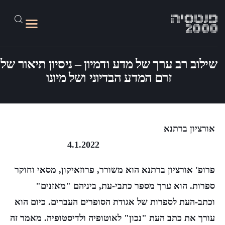
שילוב רב ערך של מדע ודמיון – ניסיון תיאור של
זרם המדע הבדיוני ושל מיונו
על האתר
גליונות 1-45
אורציון ברתנא
מד״בלוג
4.1.2022
פנטסיה 2100
פרופ' אורציון ברתנא הוא משורר, פרוזאיקון, מסאי וחוקר
קישורים
ספרות. הוא ערך מספר כתבי-עת, ביניהם "מאזנים"
וכתב-העת לספרות של אגודת הסופרים העברים. כיום הוא
עורך את כתב העת "נכון" לאוטופיה ולדיסטופיה. מאמר זה