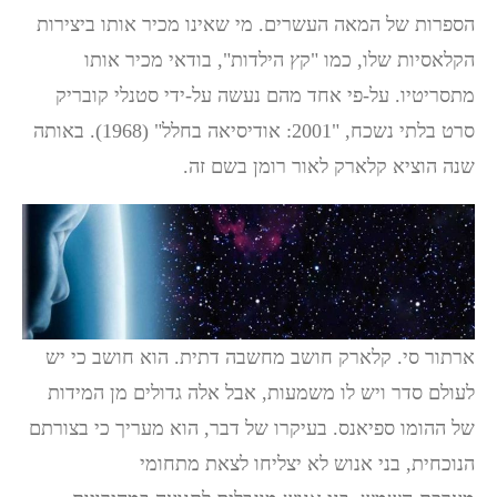
הספרות של המאה העשרים. מי שאינו מכיר אותו ביצירות
הקלאסיות שלו, כמו "קץ הילדות", בודאי מכיר אותו
מתסריטיו. על-פי אחד מהם נעשה על-ידי סטנלי קובריק
סרט בלתי נשכח, "2001: אודיסיאה בחלל" (1968). באותה
שנה הוציא קלארק לאור רומן בשם זה.
ארתור סי. קלארק חושב מחשבה דתית. הוא חושב כי יש
לעולם סדר ויש לו משמעות, אבל אלה גדולים מן המידות
של ההומו ספיאנס. בעיקרו של דבר, הוא מעריך כי בצורתם
הנוכחית, בני אנוש לא יצליחו לצאת מתחומי