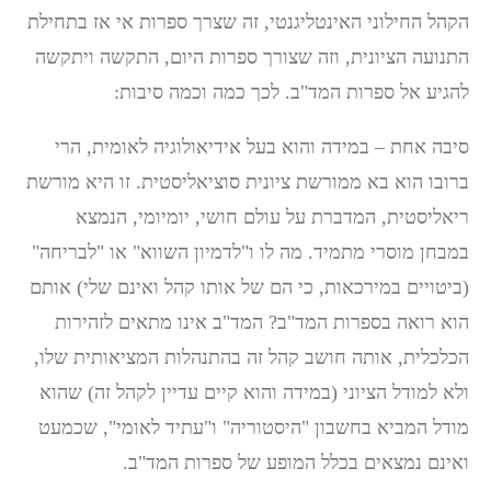
הקהל החילוני האינטליגנטי, זה שצרך ספרות אי אז בתחילת
התנועה הציונית, וזה שצורך ספרות היום, התקשה ויתקשה
להגיע אל ספרות המד"ב. לכך כמה וכמה סיבות:
סיבה אחת – במידה והוא בעל אידיאולוגיה לאומית, הרי
ברובו הוא בא ממורשת ציונית סוציאליסטית. זו היא מורשת
ריאליסטית, המדברת על עולם חושי, יומיומי, הנמצא
במבחן מוסרי מתמיד. מה לו ו"לדמיון השווא" או "לבריחה"
(ביטויים במירכאות, כי הם של אותו קהל ואינם שלי) אותם
הוא רואה בספרות המד"ב? המד"ב אינו מתאים לזהירות
הכלכלית, אותה חושב קהל זה בהתנהלות המציאותית שלו,
ולא למודל הציוני (במידה והוא קיים עדיין לקהל זה) שהוא
מודל המביא בחשבון "היסטוריה" ו"עתיד לאומי", שכמעט
ואינם נמצאים בכלל המופע של ספרות המד"ב.