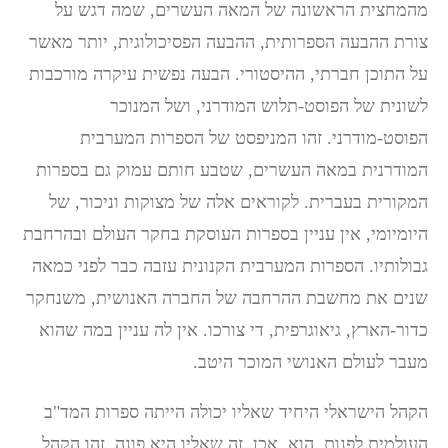
מהמחצית הראשונה של המאה העשרים, שמה דגש על
צורת ההבעה הספרותית, ההבעה הפסיכולוגית, יותר מאשר
על התוכן חברתי, ההיסטורי. הבעה נפשית עיקרה מורכבות
לשונית של הפוסט-תלוש המודרני, ושל המנוכר
הפוסט-מודרני. זהו המניפסט של הספרות המערבית
המודרנית במאה העשרים, שטבע חותם עמוק גם בספרות
המקורית בעברית. לקוראים אלה של מצוקות וניכור, של
היומיומי, אין עניין בספרות העוסקת בחקר העולם ובהרחבת
גבולותיו. הספרות המערבית הקנונית עזבה כבר לפני כמאה
שנים את מחשבת ההרחבה של החברה האנושית, משנחקר
כדור-הארץ, גיאוגרפית, די צורכו. אין לה עניין במה שהוא
מעבר לעולם האנושי המוכר היטב.
הקהל הישראלי היחיד שאליו יכולה הייתה ספרות המד"ב
העולמית לפנות, הוא, אכן, זה שאליו היא פונה. זהו הקהל