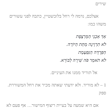
שירים
אצלכם, נדמה לי רחל בלובשטיין, כתבה לפני עשורים
משהו כמו:
אַךְ אַבְנֵי הַמַּרְצֶפֶת
לֹא תִרְוֶינָה מַתַּת הַיּוֹרֶה
.
הַפְּרֻדָּה הַנִּפְעֶמֶת
לֹא תֹאמַר פֹּה שִׁירָה לַבּוֹרֵא
.
אל תוריד ממנו את העיניים.
1 – לא מוריד. ולא ידעתי שאתה מכיר את רחל המשוררת.
ספק
אם היא שמעה על בעיית ריצוף המישור… אף פעם לא