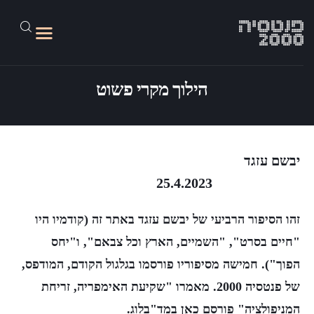
הילוך מקרי פשוט
על האתר
גליונות 1-45
יבשם עזגד
25.4.2023
מד״בלוג
פנטסיה 2100
זהו הסיפור הרביעי של יבשם עזגד באתר זה (קודמיו היו
קישורים
"חיים בסרט", "השמיים, הארץ וכל צבאם", ו"יחס
הפוך").
חמישה מסיפוריו פורסמו בגלגול הקודם, המודפס,
של פנטסיה 2000.
מאמרו "
שקיעת האימפריה, זריחת
המניפולציה
" פורסם כאן במד"בלוג.