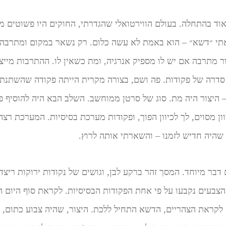
 בהתחלה. בעולם הווירטואלי שהגדרתי, החוקים היו פשוטים מאוד
אתי ״דשא״ – הוא באמת לא עשה כלום. רק נשאר במקום ומתרבה.
צור מתרבה אם יש לו מספיק אנרגיה, ומת כשאין לו. ההתרבות מיי
ן, סדרה של פקודות. פה ושם, בצורה מקרית הייתה פקודה שהשתנת
 היצור היה מת. סוג של סרטן ממוחשב. השלב הבא היה להוסיף פק
וון מסוים, לך לכיוון הפוך, ופקודות מערכת בסיסיות. המערכת רצ
דבר מיוחד. המסך זהר ברקע לבן, וגושים של נקודות ירוקות ריצד
 הצבעים נקבעו על פי אחת הפקודות הבסיסיות. לקראת סוף היום הש
 לקראת הצהריים, הדשא התחיל ללכת. היצור, שהיה צבוע כתום, נ