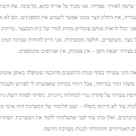
שישה לאורך. ספרתי. אני מכיר כל אריח בתא, כל פינה. את השי
ירה, את החלון הצר ממנו אפשר לשמוע את המפגינים. הם לא אל
ני יכול לראות אותם עומדים מחוץ לגדר של בית המעצר. מרחוק 
צד, משקפיים, חולצה מכופתרת. אני חייב להודות שבתור המון מפ
 בצורה יוצאת דופן – אין צעקות, אין אגרופים מתנופפים.
 את הוני עשיתי בסוף שנות התשעים מתוכנה שטיפלה באופן אוטו
משהו זוהר במיוחד, אבל רווחי במידה שאפשרה לי לפרוש ולעבוד 
ימת עבדתי על פתרון גנרי למחלות ניווניות. ניסיתי לפתח רשת נו
וגיה עוד לא הייתה בשלה – קצב הלימוד של המערכת היה איטי מ
נדבים, ואלו מתו עוד לפני שהצלחתי ללמד את המערכת. הפתרון,
ים האמיתיים והתחלתי לבנות מערכת חדשה.