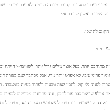
הקונסולה שלי.
.
אבל הוא מת, ושוויצר-6 היה מתוחכם י
לה חוש הומור פרימיטיבי. לא אפרט יותר מדי, אבל מסתבר שגם בצורה ד
ייתה אפשרות לסנתז גלי קול, להבין שפה טבעית ולפתור בעיות באלגברה
עברנו להשתמש באיול7. את איול9 שוויצר כבר עזר לתכנן, ונתן פתרונות מבריקים ל
. בנקודה הזו שוויצר כבר סירב להשתמש במספר גרסה, וסירב לתת 