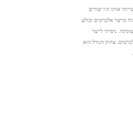
לם מה שייחד אותו היו יצורים
אלברט קראתי להם, שהיו חגים סביבו וטורפים את כל מי שהתקרב אליו. שוויצר-2 היה מייצר אלברטים ובולע
מקה. ניסיתי לייצר
 את מחסום האלברטים. צחוק הגורל הוא