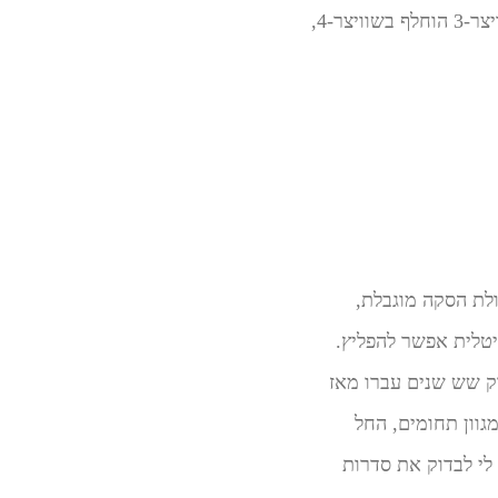
למחשב איול7 צבאי, שהיה עבורי ועבור המערכת קפיצת מדרגה רצינית. לא עבר זמן רב ושוויצר-3 הוחלף בשוויצר-4,
ותר, בעל אוצר מילים גדול יותר. לשוויצר-7 הייתה יכולת הסקה מוגבלת,
יגיטלית אפשר להפליץ.
. רק שש שנים עברו מאז
בעיות במגוון תחומים, החל
לי לבדוק את סדרות