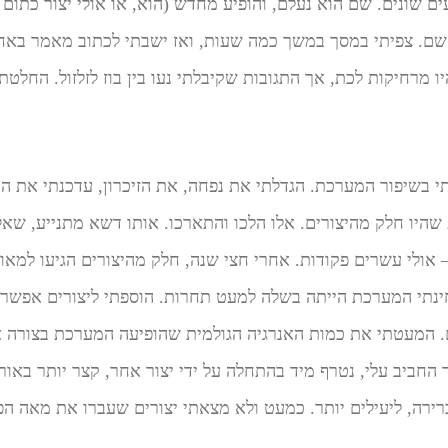
 שונים. שם הוא נעלם, והופיע מחדש (הוא, או אולי יצור כתום אח
 שם. צפיתי במסך במשך כמה שעות, ואז ישבתי לכתוב מאמר באח
ו מרחיקות לכת, אך התגובות שקיבלתי נעו בין בוז לזלזול. החלטת
י בשיפור המערכת. הגדלתי את נפחה, את הזיכרון, עדכנתי את ה
שהיו חלק מהיצורים. אלו הלכו והתארכו. אותו דשא מתנייע, שאל
– אולי עשרים פקודות. אחרי חצי שנה, חלק מהיצורים הגיעו למאו
חינתי המערכת הייתה בשלה למעט תחרות. הוספתי ליצורים אפשרו
 המעטתי את כמות האנרגיה הגולמית שהופיעה המערכת בצורה או
ר החביב עלי, נטרף מיד בהתחלה על ידי יצור אחר, קצר יותר באורך 
ברירה, ליעילים יותר. כמעט ולא מצאתי יצורים שעברו את מאה הפ