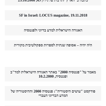
כתבה ב"הארץ"/תרבות על גיליון 45, 23.10.2008
SF in Israel: LOCUS magazine, 19.11.2018
האגודה הישראלית למדע בדיוני ולפנטסיה
היֹה יהיה – אסופה שנתית לספרות ספקולטיבית מקורית
מאמר על "פנטסיה 2000" באתר האגודה הישראלית למד"ב
ופנטסיה, 10.2.2000
פודקסט "עושים היסטוריה": פנטסיה 2000 וההיסטוריה של
המדע הבדיוני העברי