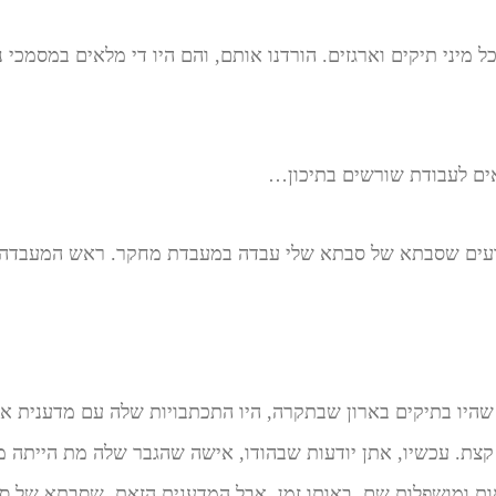
כל מיני תיקים וארגזים. הורדנו אותם, והם היו די מלאים במסמכי נ
ים לעבודת שורשים בתיכון…
דעים שסבתא של סבתא שלי עבדה במעבדת מחקר. ראש המעבדה, 
שהיו בתיקים בארון שבתקרה, היו התכתבויות שלה עם מדענית א
קצת. עכשיו, אתן יודעות שבהודו, אישה שהגבר שלה מת הייתה מ
אות ומושפלות שם, באותו זמן. אבל המדענית הזאת, שסבתא של