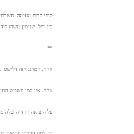
סופי סתם מגזימה. חשבתי
ביג-דיל. שנזמין משהו ליד
**
אהה. המרנג הזה דלישס. 
אהה. אין כמו השמש החו
על היציאה ההזויה שלה מק
כן. למה נזכרתי פתאום בג