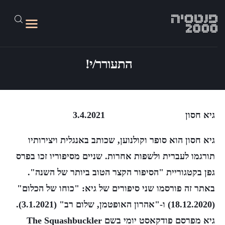
התעורר/י!
על האתר
גליונות 1-45
גיא חסון 3.4.2021
מד״בלוג
גיא חסון הוא סופר וקולנוען, שכותב באנגלית ויצירותיו
פנטסיה 2100
תורגמו לעברית ולשפות אחרות. שניים מסיפוריו זכו בפרס
קישורים
גפן בקטגוריית "הסיפור הקצר הטוב ביותר של השנה".
באתר זה פורסמו שני סיפורים של גיא: "כוחו של הכלום"
(18.12.2020) ו-"אהרון האופטמן, שלום רב" (3.1.2021).
גיא מפרסם פודקאסט יומי בשם The Squashbuckler