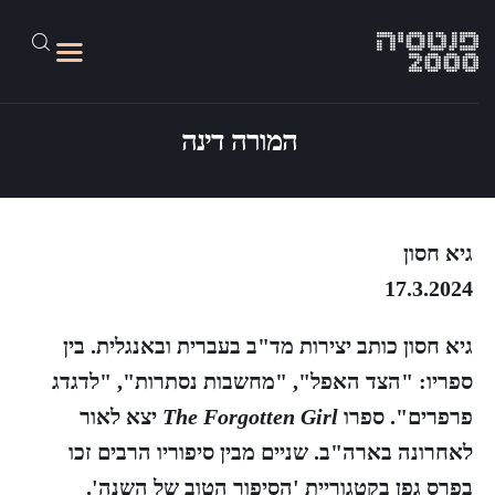
המורה דינה
על האתר
גליונות 1-45
גיא חסון
17.3.2024
מד״בלוג
פנטסיה 2100
גיא חסון כותב יצירות מד"ב בעברית ובאנגלית. בין
קישורים
ספריו: "הצד האפל", "מחשבות נסתרות", "לדגדג
פרפרים". ספרו
The Forgotten Girl
יצא לאור
לאחרונה בארה"ב. שניים מבין סיפוריו הרבים זכו
בפרס גפן בקטגוריית 'הסיפור הטוב של השנה'.