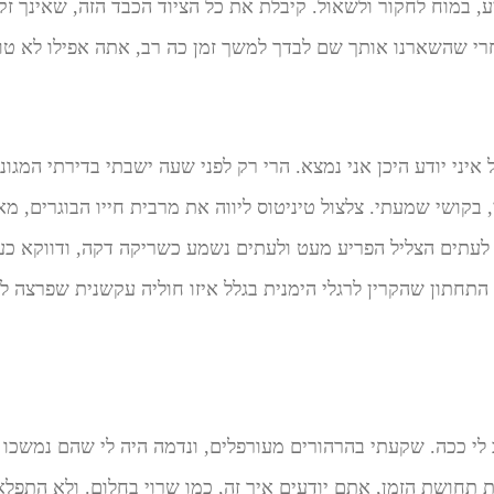
, במוח לחקור ולשאול. קיבלת את כל הציוד הכבד הזה, שאינך זקוק
י שהשארנו אותך שם לבדך למשך זמן כה רב, אתה אפילו לא טורח
"
איני יודע היכן אני נמצא. הרי רק לפני שעה ישבתי בדירתי המגונ
 בקושי שמעתי. צלצול טיניטוס ליווה את מרבית חייו הבוגרים, 
 לעתים הצליל הפריע מעט ולעתים נשמע כשריקה דקה, ודווקא כע
התחתון שהקרין לרגלי הימנית בגלל איזו חוליה עקשנית שפרצה לפ
לי ככה. שקעתי בהרהורים מעורפלים, ונדמה היה לי שהם נמשכו 
 תחושת הזמן, אתם יודעים איך זה, כמו שרוי בחלום. ולא התפלאת