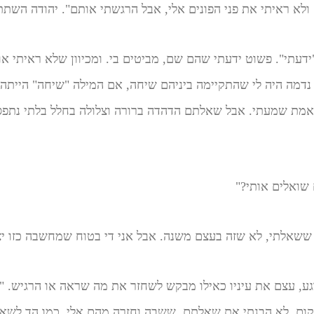
לא ראיתי את פני הפונים אלי, אבל הרגשתי אותם". יהודה השתת
ידעתי". פשוט ידעתי שהם שם, מביטים בי. ומכיוון שלא ראיתי או
נדמה היה לי שהתקיימה ביניהם שיחה, אם המילה "שיחה" הייתה 
ת שמעתי. אבל שאלתם הדהדה ברורה וצלולה בחלל בלתי נתפס
 שואלים אותי?"
שאלתי, לא שזה בעצם משנה. אבל אני די בטוח שמחשבה כזו יצא
גע, עצם את עיניו כאילו מבקש לשחזר את מה שראה או הרגיש. "
קום, לא הבנתי את שאלתם, ששבה וחזרה מהם אלי, כמו הד לשאל