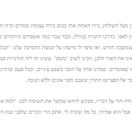
ן מעל השולחן, בידו האחת אחז בכוס בירה עצומת ממדים ובידו הש
לאפו. כדרכו התגרה בגורלו, וכבר עבר כמה אשפוזים וניתוחים של
שכה חודש. ואז סיפר לו מישהו על קבוצת התמיכה שלנו. "קבוצ
ינו את האור הלבן, וזכינו לשוב "משם". עשינו זה לזה תורנויות ס
שאומרים. שמרנו אחד על השני בשבע עיניים, ובכל פעם שזיהינו ת
דבר אל הפציינט התורן ששכב חסר אונים וללא תגובה.
הודה חזר על דבריו, מבקש לוודא שמשך את תשומת לבנו. "למה אני
 אבל הוא אמיתי, כל מה שקרה לי. אתם הרי זוכרים שלפני שנה היי